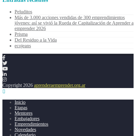
Peluditos
Más de 3.000 acciones vendidas de 300 emprendimientos
jóvenes: así se vivió la Rueda de Capitalización de Aprender a
emprender 2026
Prisma
Del Residuo a la Vida
ecojeans
Copyright 2026
aprenderaemprender.org.ar
Inicio
Etapas
Mentores
Embajadores
Emprendimientos
Novedades
Calendario