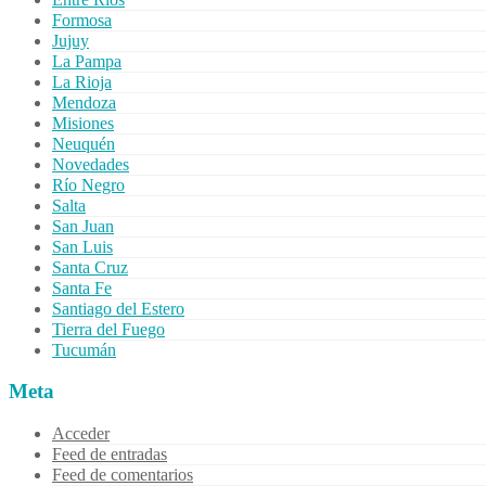
Formosa
Jujuy
La Pampa
La Rioja
Mendoza
Misiones
Neuquén
Novedades
Río Negro
Salta
San Juan
San Luis
Santa Cruz
Santa Fe
Santiago del Estero
Tierra del Fuego
Tucumán
Meta
Acceder
Feed de entradas
Feed de comentarios