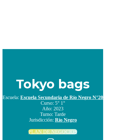
Tokyo bags
Escuela:
Escuela Secundaria de Río Negro N°20
Curso:
5° 1°
Año:
2023
Turno:
Tarde
Jurisdicción:
Río Negro
PLAN DE NEGOCIOS