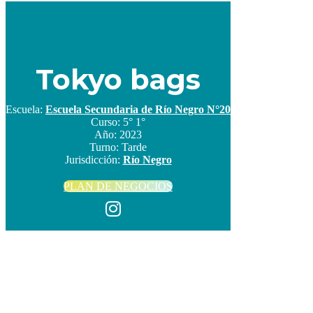
Tokyo bags
Escuela:
Escuela Secundaria de Río Negro N°20
Curso:
5° 1°
Año:
2023
Turno:
Tarde
Jurisdicción:
Río Negro
PLAN DE NEGOCIOS