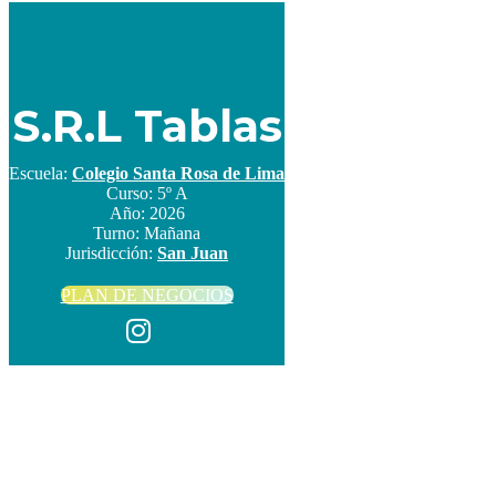
S.R.L Tablas
Escuela:
Colegio Santa Rosa de Lima
Curso:
5º A
Año:
2026
Turno:
Mañana
Jurisdicción:
San Juan
PLAN DE NEGOCIOS