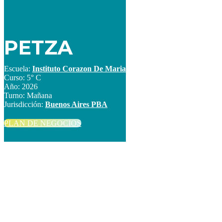
PETZA
Escuela:
Instituto Corazon De Maria
Curso:
5° C
Año:
2026
Turno:
Mañana
Jurisdicción:
Buenos Aires PBA
PLAN DE NEGOCIOS