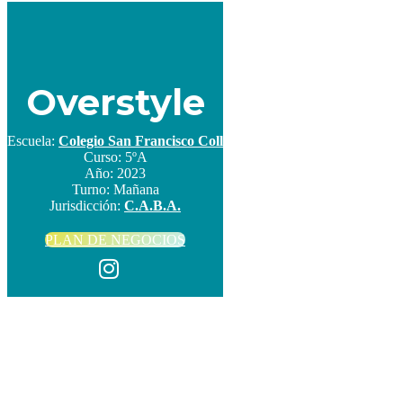
Overstyle
Escuela:
Colegio San Francisco Coll
Curso:
5ºA
Año:
2023
Turno:
Mañana
Jurisdicción:
C.A.B.A.
PLAN DE NEGOCIOS