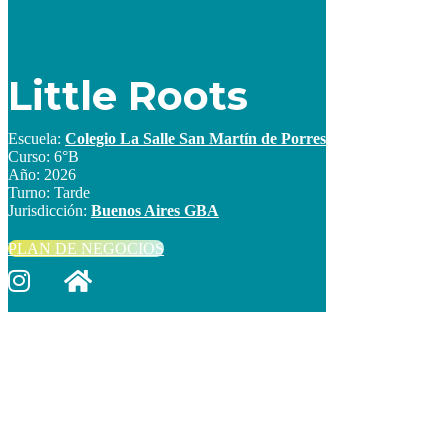
Little Roots
Escuela:
Colegio La Salle San Martín de Porres
Curso:
6°B
Año:
2026
Turno:
Tarde
Jurisdicción:
Buenos Aires GBA
PLAN DE NEGOCIOS