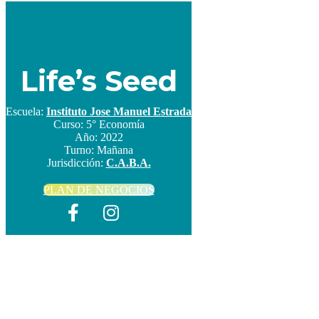
Life’s Seed
Escuela:
Instituto Jose Manuel Estrada
Curso:
5° Economía
Año:
2022
Turno:
Mañana
Jurisdicción:
C.A.B.A.
PLAN DE NEGOCIOS