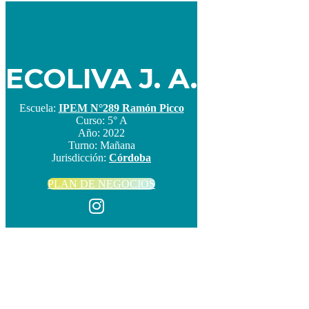
ECOLIVA J. A.
Escuela:
IPEM N°289 Ramón Picco
Curso:
5° A
Año:
2022
Turno:
Mañana
Jurisdicción:
Córdoba
PLAN DE NEGOCIOS