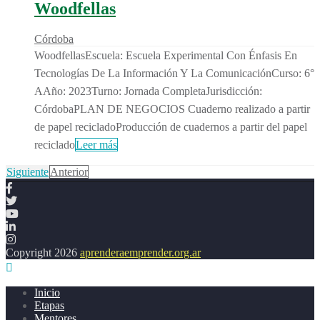
Woodfellas
Córdoba
WoodfellasEscuela: Escuela Experimental Con Énfasis En
Tecnologías De La Información Y La ComunicaciónCurso: 6°
AAño: 2023Turno: Jornada CompletaJurisdicción:
CórdobaPLAN DE NEGOCIOS Cuaderno realizado a partir
de papel recicladoProducción de cuadernos a partir del papel
reciclado
Leer más
Siguiente
Anterior
Copyright 2026
aprenderaemprender.org.ar
Inicio
Etapas
Mentores